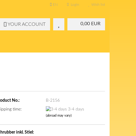
EN
Login
Wish list
0,00 EUR
YOUR ACCOUNT
oduct No.:
B-2156
ipping time:
3-4 days
(abroad may vary)
hrubber inkl. Stiel: