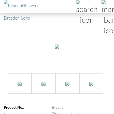
Product No.:
B-2275