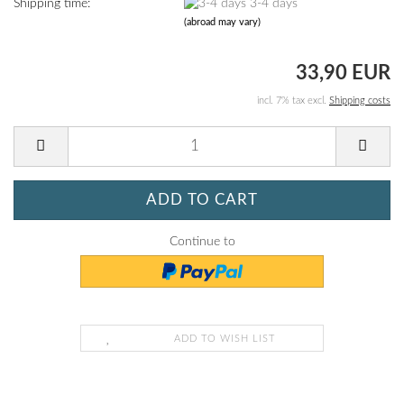
Shipping time:
3-4 days
(abroad may vary)
33,90 EUR
incl. 7% tax excl.
Shipping costs
Continue to
ADD TO WISH LIST