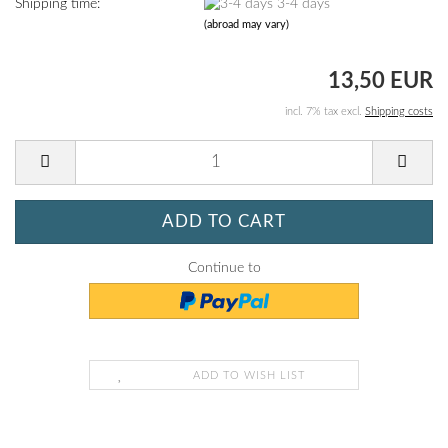
Shipping time:
3-4 days
(abroad may vary)
13,50 EUR
incl. 7% tax excl.
Shipping costs
Continue to
ADD TO WISH LIST