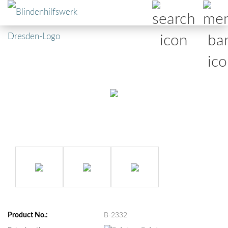
Product No.:
B-2332