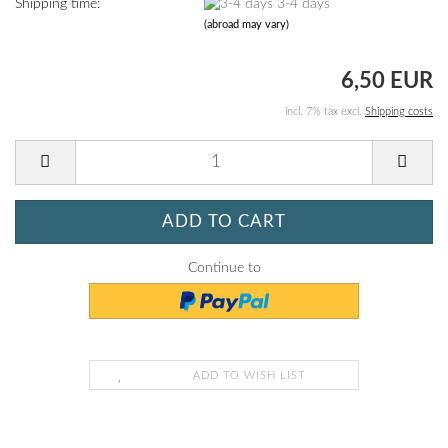
Shipping time:
3-4 days
(abroad may vary)
6,50 EUR
incl. 7% tax excl.
Shipping costs
Continue to
ADD TO WISH LIST