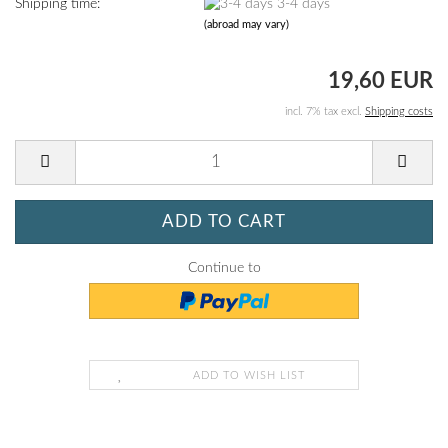
Shipping time:
3-4 days
(abroad may vary)
19,60 EUR
incl. 7% tax excl.
Shipping costs
Continue to
ADD TO WISH LIST