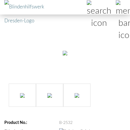
Product No.:
B-2532