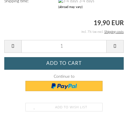
Shipping time:
3-4 days
(abroad may vary)
19,90 EUR
incl. 7% tax excl.
Shipping costs
Continue to
ADD TO WISH LIST