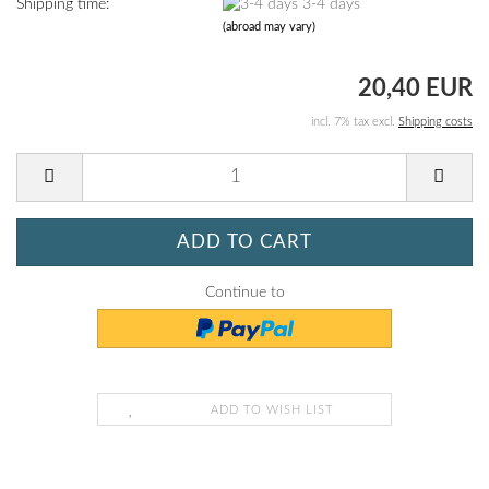
Shipping time:
3-4 days
(abroad may vary)
20,40 EUR
incl. 7% tax excl.
Shipping costs
Continue to
ADD TO WISH LIST