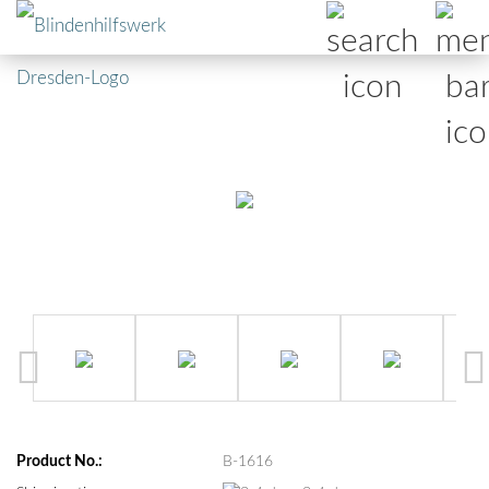
Product No.:
B-1616