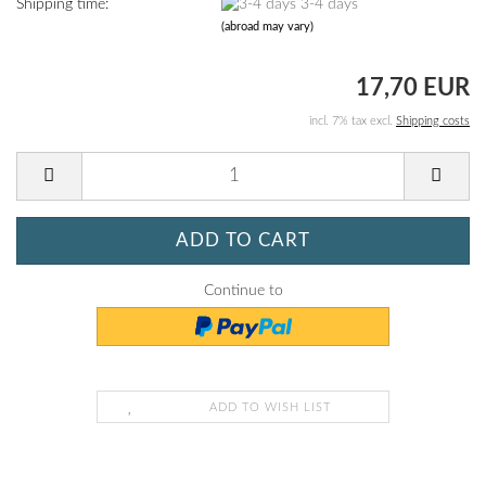
Shipping time:
3-4 days
(abroad may vary)
17,70 EUR
incl. 7% tax excl.
Shipping costs
Continue to
ADD TO WISH LIST