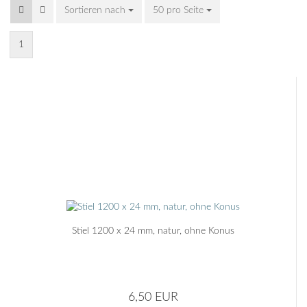
Sortieren nach
Sortieren nach
50 pro Seite
pro Seite
1
Stiel 1200 x 24 mm, natur, ohne Konus
6,50 EUR