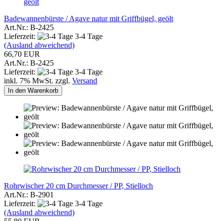
Badewannenbürste / Agave natur mit Griffbügel, geölt
Art.Nr.: B-2425
Lieferzeit:
3-4 Tage
(Ausland abweichend)
66,70 EUR
Art.Nr.: B-2425
Lieferzeit:
3-4 Tage
inkl. 7% MwSt. zzgl.
Versand
In den Warenkorb
Rohrwischer 20 cm Durchmesser / PP, Stielloch
Art.Nr.: B-2901
Lieferzeit:
3-4 Tage
(Ausland abweichend)