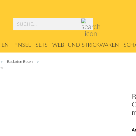
Suche...
TEN
PINSEL
SETS
WEB- UND STRICKWAREN
SCHA
ZUBEHÖR
»
»
Backofen Besen
cm
B
Q
m
Ar