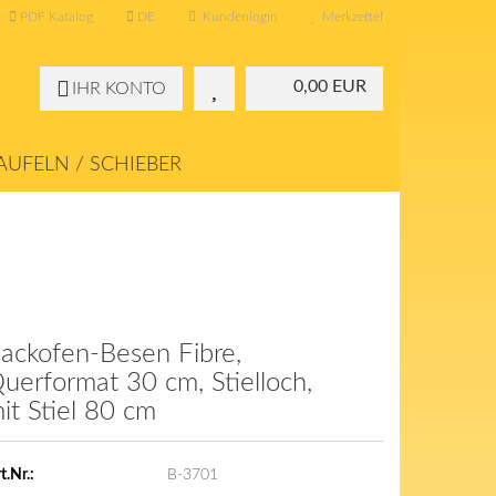
PDF Katalog
DE
Kundenlogin
Merkzettel
0,00 EUR
IHR KONTO
UFELN / SCHIEBER
KONTAKT
ÜBER UNS
ackofen-Besen Fibre,
uerformat 30 cm, Stielloch,
it Stiel 80 cm
t.Nr.:
B-3701