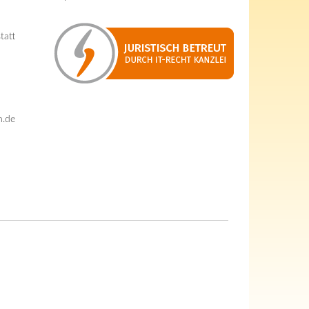
tatt
n.de