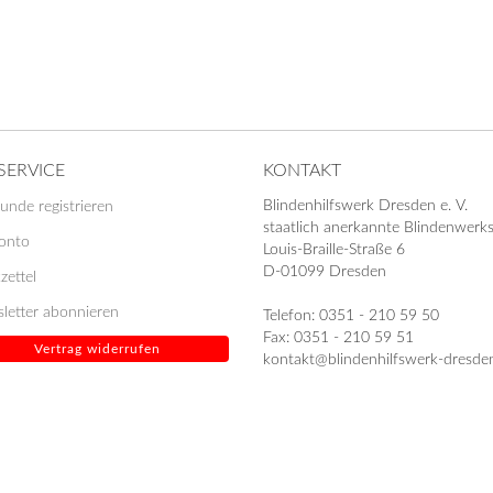
SERVICE
KONTAKT
Blindenhilfswerk Dresden e. V.
unde registrieren
staatlich anerkannte Blindenwerks
Konto
Louis-Braille-Straße 6
D-01099 Dresden
zettel
letter abonnieren
Telefon: 0351 - 210 59 50
Fax: 0351 - 210 59 51
Vertrag widerrufen
kontakt@blindenhilfswerk-dresde