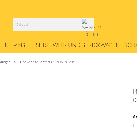
Suche...
TEN
PINSEL
SETS
WEB- UND STRICKWAREN
SCHA
ZUBEHÖR
»
rleger
Badvorleger anthrazit, 50 x 70 cm
B
Ar
Li