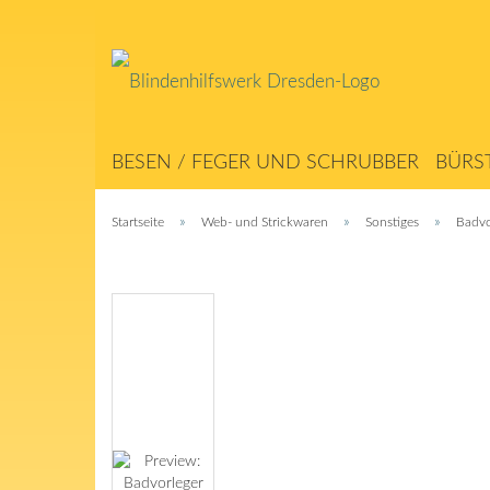
BESEN / FEGER UND SCHRUBBER
BÜRS
ABSTREICHER / MATTEN
SEILERWAREN
»
»
»
Startseite
Web- und Strickwaren
Sonstiges
Badvo