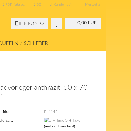
PDF Katalog
DE
Kundenlogin
Merkzettel
0,00 EUR
IHR KONTO
UFELN / SCHIEBER
KONTAKT
ÜBER UNS
advorleger anthrazit, 50 x 70
cm
t.Nr.:
B-4142
eferzeit:
3-4 Tage
(Ausland abweichend)