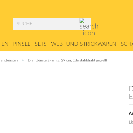
Suche...
TEN
PINSEL
SETS
WEB- UND STRICKWAREN
SCHA
ZUBEHÖR
»
rahtbürsten
Drahtbürste 2-reihig, 29 cm, Edelstahldraht gewellt
D
E
Ar
Li