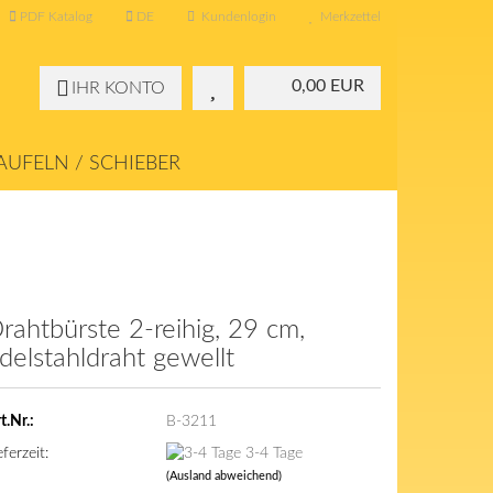
PDF Katalog
DE
Kundenlogin
Merkzettel
0,00 EUR
IHR KONTO
UFELN / SCHIEBER
KONTAKT
ÜBER UNS
rahtbürste 2-reihig, 29 cm,
delstahldraht gewellt
t.Nr.:
B-3211
eferzeit:
3-4 Tage
(Ausland abweichend)