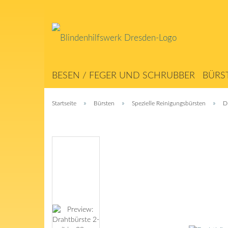
BESEN / FEGER UND SCHRUBBER
BÜRS
ABSTREICHER / MATTEN
SEILERWAREN
»
»
»
Startseite
Bürsten
Spezielle Reinigungsbürsten
D