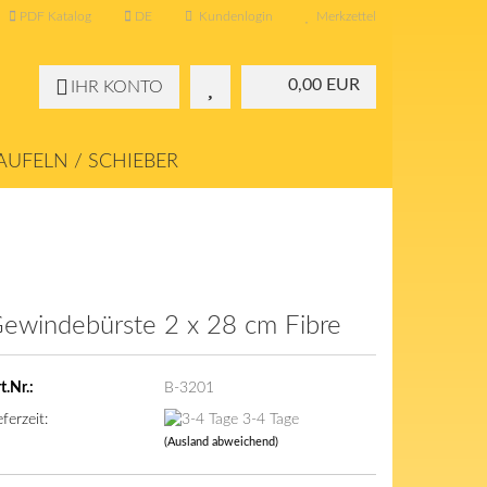
PDF Katalog
DE
Kundenlogin
Merkzettel
0,00 EUR
IHR KONTO
UFELN / SCHIEBER
KONTAKT
ÜBER UNS
ewindebürste 2 x 28 cm Fibre
t.Nr.:
B-3201
eferzeit:
3-4 Tage
(Ausland abweichend)