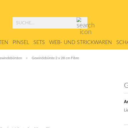
Suche...
TEN
PINSEL
SETS
WEB- UND STRICKWAREN
SCHA
ZUBEHÖR
»
ewindebürsten
Gewindebürste 2 x 28 cm Fibre
G
Ar
Li