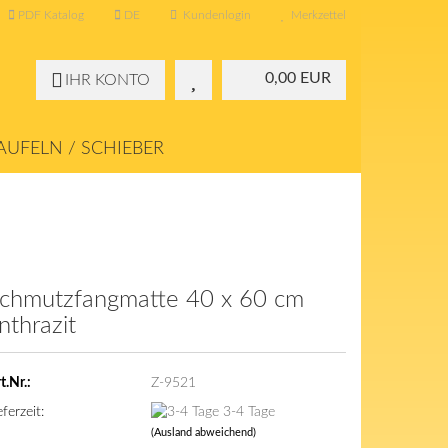
PDF Katalog
DE
Kundenlogin
Merkzettel
0,00 EUR
IHR KONTO
UFELN / SCHIEBER
KONTAKT
ÜBER UNS
chmutzfangmatte 40 x 60 cm
nthrazit
t.Nr.:
Z-9521
eferzeit:
3-4 Tage
(Ausland abweichend)