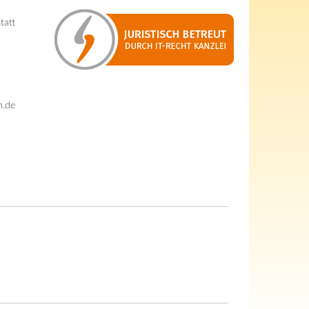
tatt
n.de