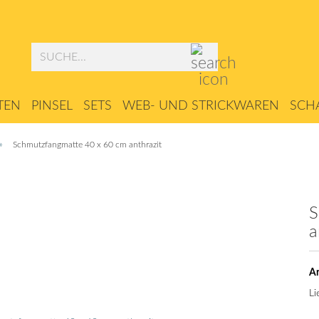
Suche...
TEN
PINSEL
SETS
WEB- UND STRICKWAREN
SCHA
ZUBEHÖR
»
Schmutzfangmatte 40 x 60 cm anthrazit
S
a
Ar
Li