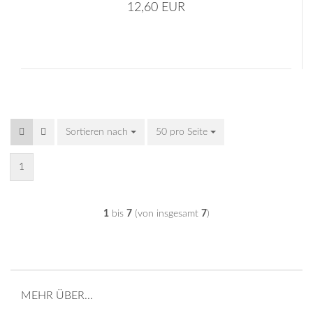
12,60 EUR
Sortieren nach
Sortieren nach
50 pro Seite
pro Seite
1
1
bis
7
(von insgesamt
7
)
MEHR ÜBER...