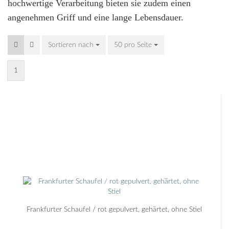
hochwertige Verarbeitung bieten sie zudem einen
angenehmen Griff und eine lange Lebensdauer.
Sortieren nach
Sortieren nach
50 pro Seite
pro Seite
1
Frankfurter Schaufel / rot gepulvert, gehärtet, ohne Stiel