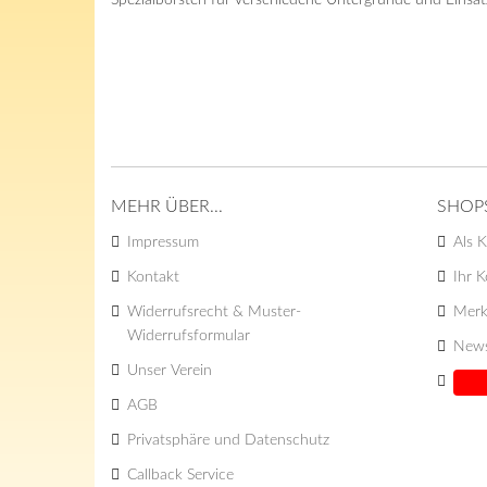
Spezialborsten für verschiedene Untergründe und Einsa
MEHR ÜBER...
SHOP
Impressum
Als K
Kontakt
Ihr 
Widerrufsrecht & Muster-
Merk
Widerrufsformular
News
Unser Verein
AGB
Privatsphäre und Datenschutz
Callback Service