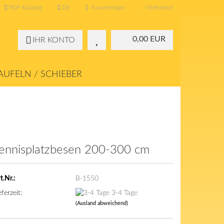
PDF Katalog
DE
Kundenlogin
Merkzettel
0,00 EUR
IHR KONTO
UFELN / SCHIEBER
KONTAKT
ÜBER UNS
ennisplatzbesen 200-300 cm
t.Nr.:
B-1550
eferzeit:
3-4 Tage
(Ausland abweichend)