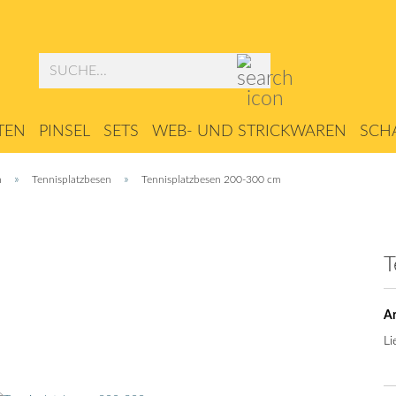
Suche...
TEN
PINSEL
SETS
WEB- UND STRICKWAREN
SCHA
ZUBEHÖR
»
»
n
Tennisplatzbesen
Tennisplatzbesen 200-300 cm
T
Ar
Li