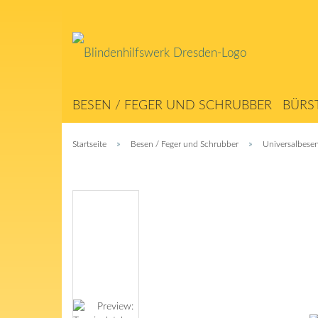
BESEN / FEGER UND SCHRUBBER
BÜRS
ABSTREICHER / MATTEN
SEILERWAREN
»
»
Startseite
Besen / Feger und Schrubber
Universalbese