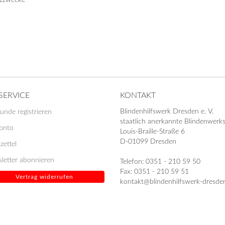
tzzwecke
SERVICE
KONTAKT
Blindenhilfswerk Dresden e. V.
unde registrieren
staatlich anerkannte Blindenwerks
Konto
Louis-Braille-Straße 6
D-01099 Dresden
zettel
letter abonnieren
Telefon: 0351 - 210 59 50
Fax: 0351 - 210 59 51
Vertrag widerrufen
kontakt@blindenhilfswerk-dresde