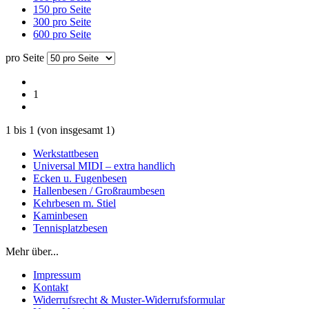
150 pro Seite
300 pro Seite
600 pro Seite
pro Seite
1
1
bis
1
(von insgesamt
1
)
Werkstattbesen
Universal MIDI – extra handlich
Ecken u. Fugenbesen
Hallenbesen / Großraumbesen
Kehrbesen m. Stiel
Kaminbesen
Tennisplatzbesen
Mehr über...
Impressum
Kontakt
Widerrufsrecht & Muster-Widerrufsformular