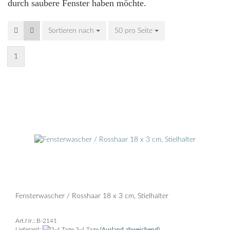
durch saubere Fenster haben möchte.
Sortieren nach
Sortieren nach
50 pro Seite
pro Seite
1
Fensterwascher / Rosshaar 18 x 3 cm, Stielhalter
Art.Nr.: B-2141
Lieferzeit:
3-4 Tage
(Ausland abweichend)