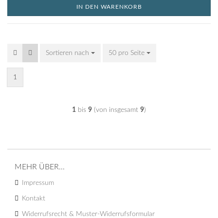
IN DEN WARENKORB
Sortieren nach
Sortieren nach
50 pro Seite
pro Seite
1
1
bis
9
(von insgesamt
9
)
MEHR ÜBER...
Impressum
Kontakt
Widerrufsrecht & Muster-Widerrufsformular